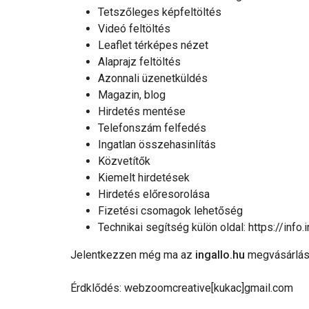
Tetszőleges képfeltöltés
Videó feltöltés
Leaflet térképes nézet
Alaprajz feltöltés
Azonnali üzenetküldés
Magazin, blog
Hirdetés mentése
Telefonszám felfedés
Ingatlan összehasinlítás
Közvetítők
Kiemelt hirdetések
Hirdetés előresorolása
Fizetési csomagok lehetőség
Technikai segítség külön oldal: https://info.i
Jelentkezzen még ma az
ingallo.hu
megvásárlás
Érdklődés: webzoomcreative[kukac]gmail.com