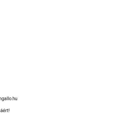
ngallo.hu
áért!