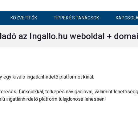
KÖZVETÍTŐK
TIPPEK ÉS TANÁCSOK
KAPCSOL
ladó az Ingallo.hu weboldal + doma
egy kiváló ingatlanhirdető platformot kínál.
keresési funkciókkal, térképes navigációval, valamint lehetőségge
lú ingatlanhirdető platform tulajdonosa lehessen!