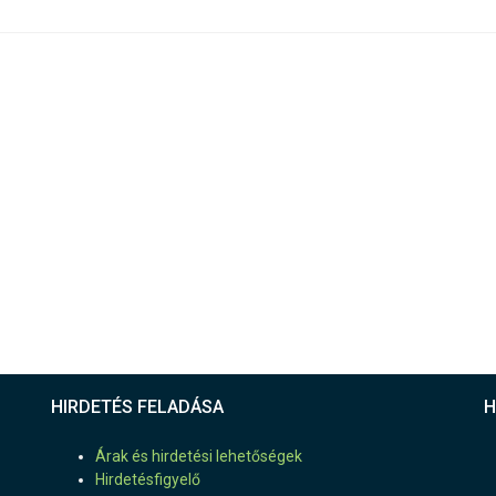
HIRDETÉS FELADÁSA
H
Árak és hirdetési lehetőségek
Hirdetésfigyelő