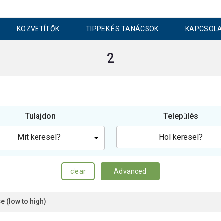
KÖZVETÍTŐK
TIPPEK ÉS TANÁCSOK
KAPCSOL
2
Tulajdon
Település
Mit keresel?
clear
Advanced
ce (low to high)