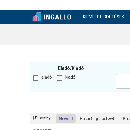
KIEMELT HIRDETÉSEK
Eladó/Kiadó
eladó
kiadó
Sort by:
Price (high to low)
Pri
Newest