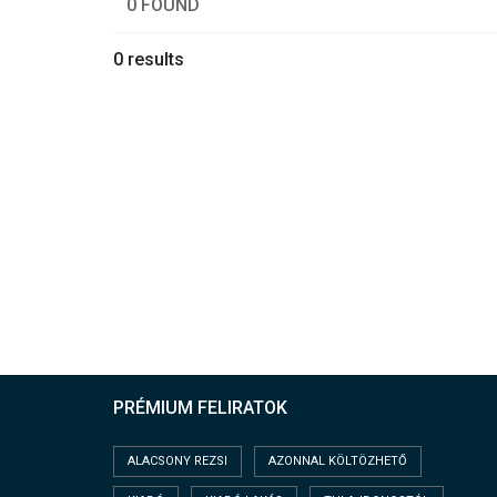
0 FOUND
0 results
PRÉMIUM FELIRATOK
ALACSONY REZSI
AZONNAL KÖLTÖZHETŐ