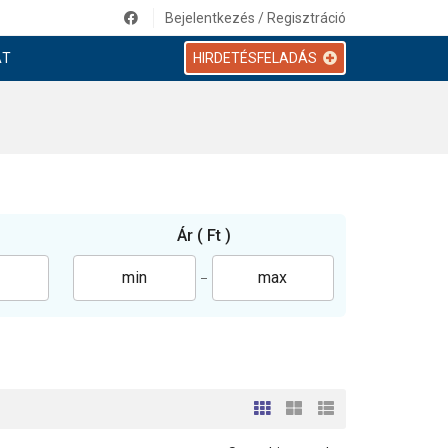
Bejelentkezés / Regisztráció
AT
HIRDETÉSFELADÁS
Ár
( Ft )