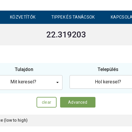
KÖZVETÍTŐK
TIPPEK ÉS TANÁCSOK
KAPCSOL
22.319203
Tulajdon
Település
Mit keresel?
clear
Advanced
ce (low to high)