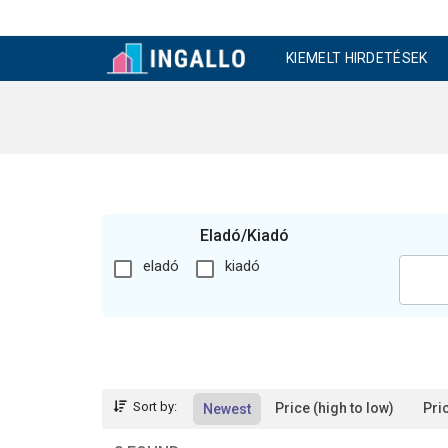
KIEMELT HIRDETÉSEK
Eladó/Kiadó
eladó
kiadó
Sort by:
Price (high to low)
Pri
Newest