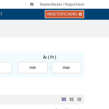
Bejelentkezés / Regisztráció
AT
HIRDETÉSFELADÁS
Ár
( Ft )