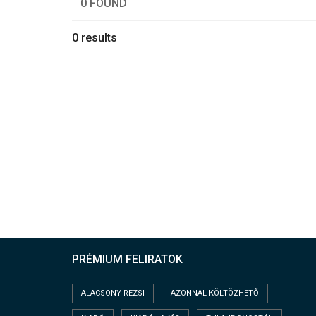
0 FOUND
0 results
PRÉMIUM FELIRATOK
ALACSONY REZSI
AZONNAL KÖLTÖZHETŐ