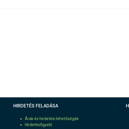
HIRDETÉS FELADÁSA
H
Árak és hirdetési lehetőségek
Hirdetésfigyelő