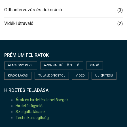
Otthontervezés és dekoráció
(3)
Vidéki útravaló
(2)
PRÉMIUM FELIRATOK
ALACSONY REZSI
AZONNAL KÖLTÖZHETŐ
KIADÓ
KIADÓ LAKÁS
TULAJDONOSTÓL
VIDEÓ
ÚJ ÉPÍTÉSŰ
HIRDETÉS FELADÁSA
Árak és hirdetési lehetőségek
Hirdetésfigyelő
Szolgáltatásaink
Technikai segítség