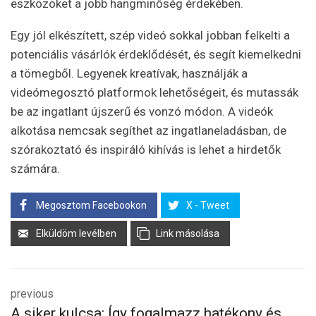
eszközöket a jobb hangminőség érdekében.
Egy jól elkészített, szép videó sokkal jobban felkelti a
potenciális vásárlók érdeklődését, és segít kiemelkedni
a tömegből. Legyenek kreatívak, használják a
videómegosztó platformok lehetőségeit, és mutassák
be az ingatlant újszerű és vonzó módon. A videók
alkotása nemcsak segíthet az ingatlaneladásban, de
szórakoztató és inspiráló kihívás is lehet a hirdetők
számára.
Megosztom Facebookon
X - Tweet
Elküldöm levélben
Link másolása
previous
A siker kulcsa: Így fogalmazz hatékony és